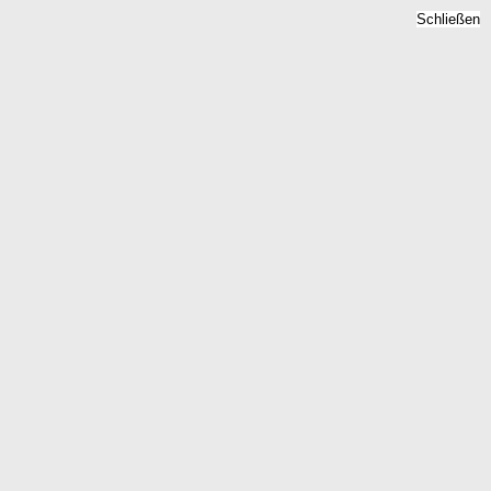
Schließen
Immobilienpreise Wolfsegg,
Bayern -
Quadratmeterpreise 2026
Home
Bayern
Wolfsegg