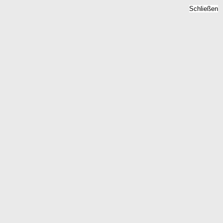
Schließen
Immobilienpreise Berlin,
Berlin -
Quadratmeterpreise 2026
Home
Berlin
Berlin