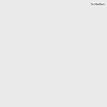
Schließen
Immobilienpreise
Neuburxdorf, Brandenburg
- Quadratmeterpreise 2026
Home
Brandenburg
Neuburxdorf