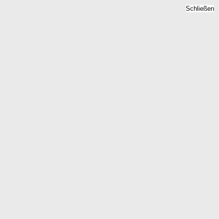
Schließen
Immobilienpreise Baunatal,
Hessen -
Quadratmeterpreise 2026
Home
Hessen
Baunatal