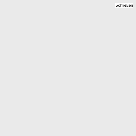
Schließen
Immobilienpreise
Bensheim, Hessen -
Quadratmeterpreise 2026
Home
Hessen
Bensheim