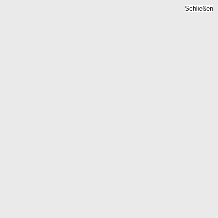
Schließen
Immobilienpreise
Darmstadt, Hessen -
Quadratmeterpreise 2026
Home
Hessen
Darmstadt