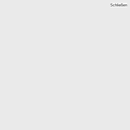
Schließen
Immobilienpreise
Edermuende, Hessen -
Quadratmeterpreise 2026
Home
Hessen
Edermuende