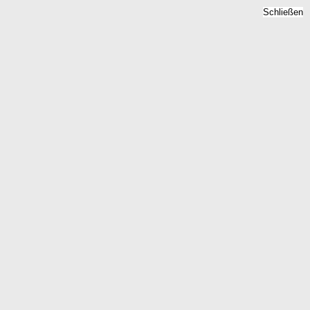
Schließen
Immobilienpreise
Floersbachtal, Hessen -
Quadratmeterpreise 2026
Home
Hessen
Floersbachtal