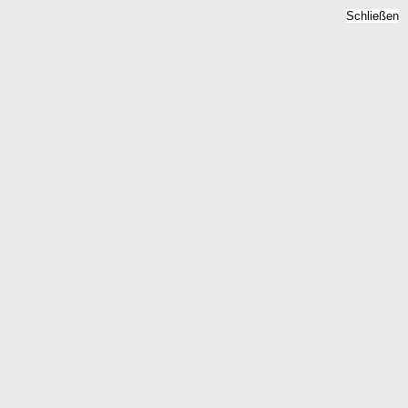
Schließen
Immobilienpreise Weimar
Lahn, Hessen -
Quadratmeterpreise 2026
Home
Hessen
Weimar Lahn