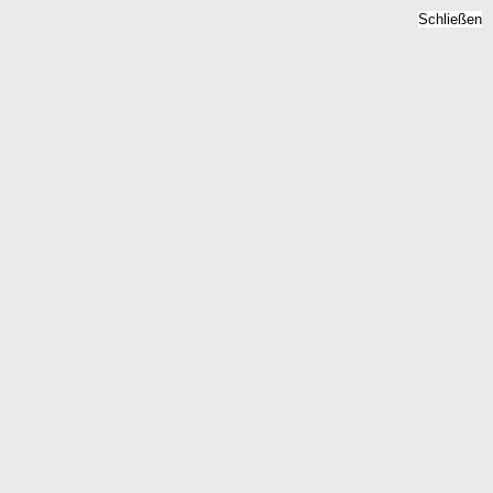
Schließen
Immobilienpreise Gustow,
Mecklenburg-Vorpommern
- Quadratmeterpreise 2026
Home
Mecklenburg-Vorpommern
Gustow