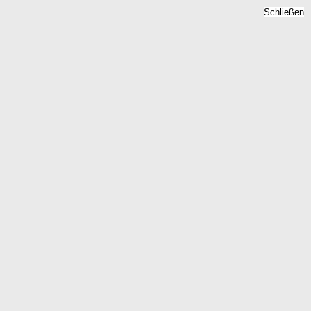
Schließen
ern - Quadratmeterpreise