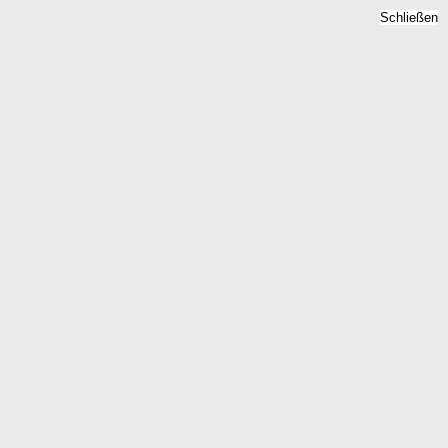
Schließen
Immobilienpreise Elbe,
Niedersachsen -
Quadratmeterpreise 2026
Home
Niedersachsen
Elbe