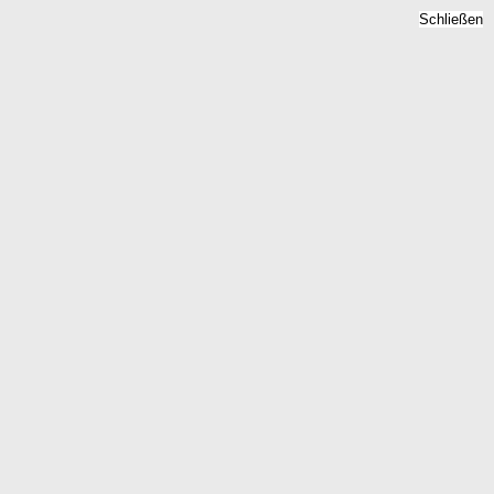
Schließen
uadratmeterpreise 2026