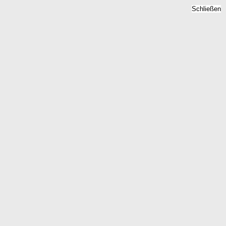
Schließen
Immobilienpreise Zeven,
Niedersachsen -
Quadratmeterpreise 2026
Home
Niedersachsen
Zeven