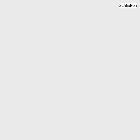
Schließen
Immobilienpreise
Gackenbach, Rheinland-
Pfalz - Quadratmeterpreise
2026
Home
Rheinland-Pfalz