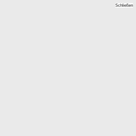
Schließen
Immobilienpreise
Branderoda, Sachsen-
Anhalt -
Quadratmeterpreise 2026
Home
Sachsen-Anhalt