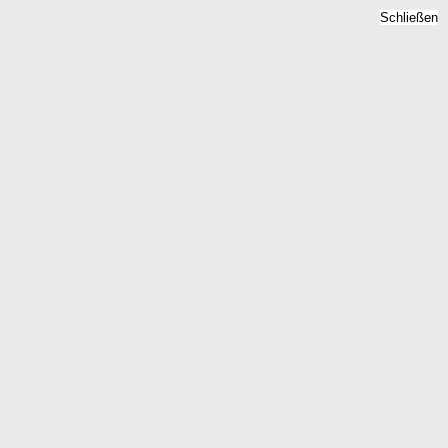
Schließen
Immobilienpreise
Weisskeissel, Sachsen -
Quadratmeterpreise 2026
Home
Sachsen
Weisskeissel