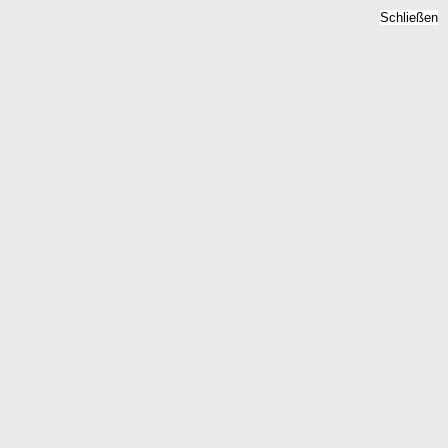
Schließen
Immobilienpreise Henstedt
Ulzburg, Schleswig-Holstein
- Quadratmeterpreise 2026
Home
Schleswig-Holstein
Henstedt Ulzburg