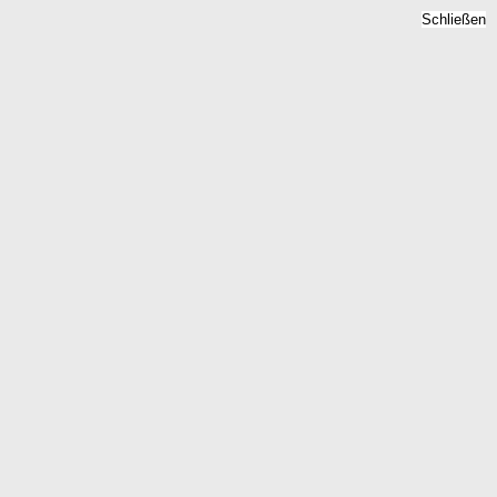
Schließen
Immobilienpreise Thumby,
Schleswig-Holstein -
Quadratmeterpreise 2026
Home
Schleswig-Holstein
Thumby